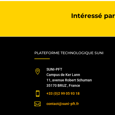
Intéressé par
PLATEFORME TECHNOLOGIQUE SUNI
SUNI-PFT

Campus de Ker Lann
11, avenue Robert Schuman
35170 BRUZ , France

+33 (0)2 99 05 93 18

contact@suni-pft.fr