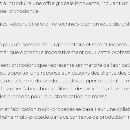
 à introduire une offre globale
innovante, incluant u
de l’orthodontie.
les, valeurs, et une offre
technico-économique disrupti
n plus utilisées en chirurgie
dentaire et seront incontou
 numérique à prendre impérativement pour
cette profess
tement orthodontique représente un
marché de fabricat
peut apporter une réponse aux besoins des clients, des
p
es de la forme du produit, de développer une chaîne 
d’associer
fabrication additive à des procédés classiq
 des procédés pour la
customisation de masse.
 et fabrication multi-procédés se
basait sur une colla
haîne multi-procédé dans ce contexte de production