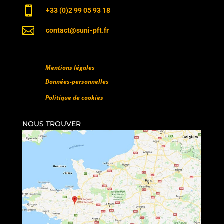

+33 (0)2 99 05 93 18

contact@suni-pft.fr
Mentions légales
Données-personnelles
Politique de cookies
NOUS TROUVER