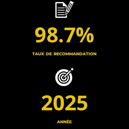
98.7
%
taux de recommandation
2025
année